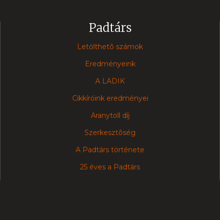
Padtárs
Letölthetõ számok
Eredményeink
A LADIK
Cikkíróink eredményei
Aranytoll díj
Szerkesztõség
A Padtárs története
25 éves a Padtárs