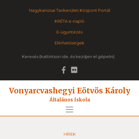
Nagykanizsai Tankerületi Központ Portál
KRÉTA e-napló
E-ügyintézés
Elérhetőségek
Keresés
Vonyarcvashegyi Eötvös Károly
Általános Iskola
HÍREK